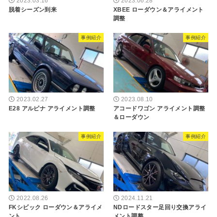
2023.03.16
2023.06.28
脱着シーズン到来
XBEE ローダウン＆アライメント
調整
事例紹介
事例紹介
2023.02.27
2023.08.10
E28 アルピナ アライメント調整
アコードワゴン アライメント調整
＆ローダウン
事例紹介
事例紹介
2022.08.26
2024.11.21
FKシビック ローダウン＆アライメ
NDロードスター足回り交換アライ
ント
メント調整